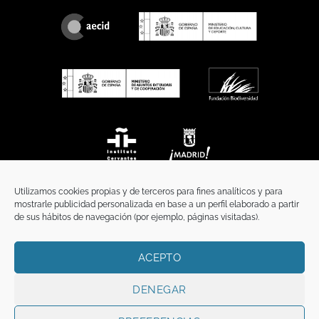
Utilizamos cookies propias y de terceros para fines analíticos y para
mostrarle publicidad personalizada en base a un perfil elaborado a partir
de sus hábitos de navegación (por ejemplo, páginas visitadas).
ACEPTO
INICIO
COMUNICACIÓN
CONTACTO
AVISO LEGAL
POLÍTICA DE PRIVACIDAD
POLÍTICA DE COOKIES
TÉRMINOS Y CONDICIONES
DENEGAR
Copyright 2026 ©
Funci
FUNCI es titular de los derechos de propiedad
intelectual e industrial de este sitio web, y es también titular o tiene la