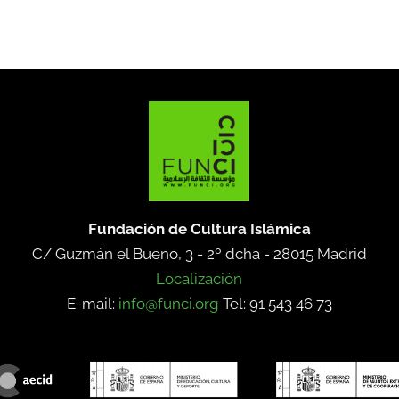
Fundación de Cultura Islámica
C/ Guzmán el Bueno, 3 - 2º dcha -
28015 Madrid
Localización
E-mail:
info@funci.org
Tel: 91 543 46 73