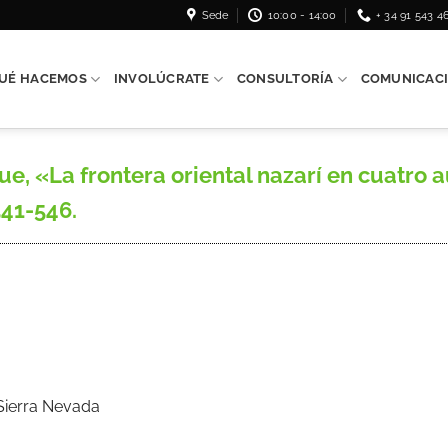
Sede
10:00 - 14:00
+ 34 91 543 4
UÉ HACEMOS
INVOLÚCRATE
CONSULTORÍA
COMUNICAC
«La frontera oriental nazarí en cuatro auto
541-546.
 Sierra Nevada