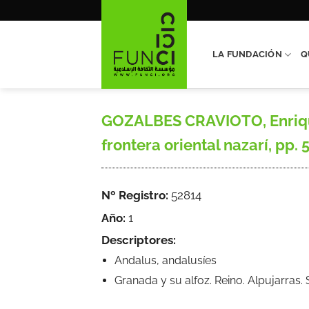
Saltar
al
contenido
LA FUNDACIÓN
Q
GOZALBES CRAVIOTO, Enrique, 
frontera oriental nazarí, pp. 
Nº Registro:
52814
Año:
1
Descriptores:
Andalus, andalusíes
Granada y su alfoz. Reino. Alpujarras.