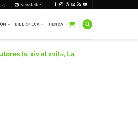
6 73
Newsletter
IÓN
BIBLIOTECA
TIENDA
res (s. xiv al xvi)», La