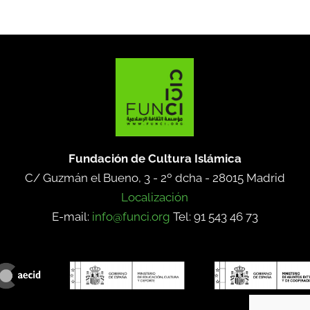
Fundación de Cultura Islámica
C/ Guzmán el Bueno, 3 - 2º dcha -
28015 Madrid
Localización
E-mail:
info@funci.org
Tel: 91 543 46 73