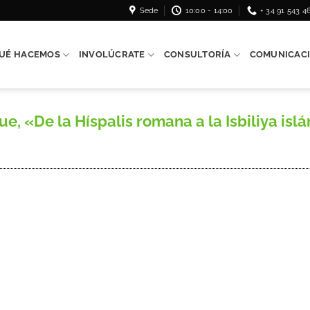
Sede
10:00 - 14:00
+ 34 91 543 4
UÉ HACEMOS
INVOLÚCRATE
CONSULTORÍA
COMUNICAC
 «De la Híspalis romana a la Isbiliya is