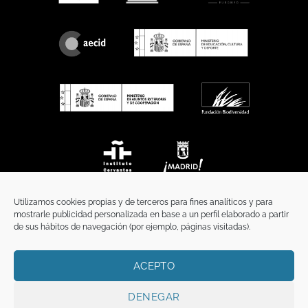
Utilizamos cookies propias y de terceros para fines analíticos y para
mostrarle publicidad personalizada en base a un perfil elaborado a partir
de sus hábitos de navegación (por ejemplo, páginas visitadas).
ACEPTO
INICIO
COMUNICACIÓN
CONTACTO
AVISO LEGAL
POLÍTICA DE PRIVACIDAD
POLÍTICA DE COOKIES
TÉRMINOS Y CONDICIONES
DENEGAR