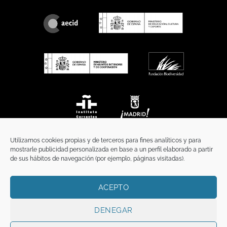
Utilizamos cookies propias y de terceros para fines analíticos y para
mostrarle publicidad personalizada en base a un perfil elaborado a partir
de sus hábitos de navegación (por ejemplo, páginas visitadas).
ACEPTO
INICIO
COMUNICACIÓN
CONTACTO
AVISO LEGAL
POLÍTICA DE PRIVACIDAD
POLÍTICA DE COOKIES
TÉRMINOS Y CONDICIONES
DENEGAR
Copyright 2026 ©
Funci
FUNCI es titular de los derechos de propiedad