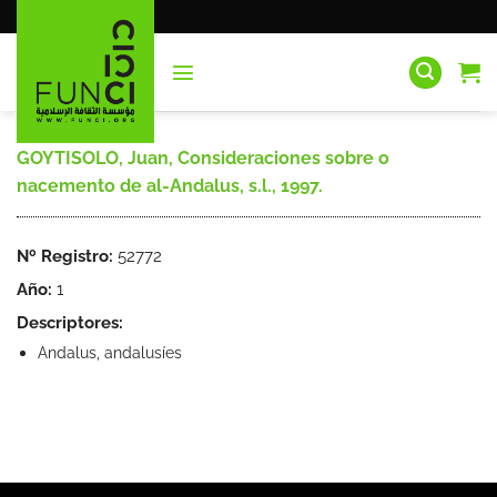
Saltar
al
contenido
GOYTISOLO, Juan, Consideraciones sobre o
nacemento de al-Andalus, s.l., 1997.
Nº Registro:
52772
Año:
1
Descriptores:
Andalus, andalusíes