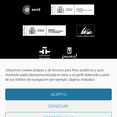
Utilizamos cookies propias y de terceros para fines analíticos y para
mostrarle publicidad personalizada en base a un perfil elaborado a partir
de sus hábitos de navegación (por ejemplo, páginas visitadas).
ACEPTO
INICIO
COMUNICACIÓN
CONTACTO
AVISO LEGAL
POLÍTICA DE PRIVACIDAD
POLÍTICA DE COOKIES
TÉRMINOS Y CONDICIONES
DENEGAR
Copyright 2026 ©
Funci
FUNCI es titular de los derechos de propiedad
intelectual e industrial de este sitio web, y es también titular o tiene la