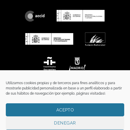
Utilizamos cookies propias y de terceros para fines analíticos y para
mostrarle publicidad personalizada en base a un perfil elaborado a partir
de sus hábitos de navegación (por ejemplo, páginas visitadas).
ACEPTO
INICIO
COMUNICACIÓN
CONTACTO
AVISO LEGAL
POLÍTICA DE PRIVACIDAD
POLÍTICA DE COOKIES
TÉRMINOS Y CONDICIONES
DENEGAR
Copyright 2026 ©
Funci
FUNCI es titular de los derechos de propiedad