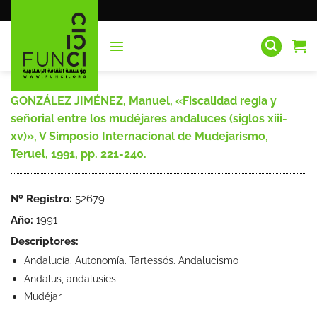
Saltar
al
contenido
GONZÁLEZ JIMÉNEZ, Manuel, «Fiscalidad regia y
señorial entre los mudéjares andaluces (siglos xiii-
xv)», V Simposio Internacional de Mudejarismo,
Teruel, 1991, pp. 221-240.
Nº Registro:
52679
Año:
1991
Descriptores:
Andalucía. Autonomía. Tartessós. Andalucismo
Andalus, andalusíes
Mudéjar