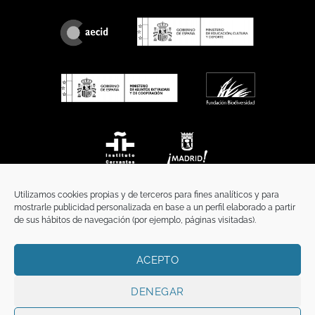
Utilizamos cookies propias y de terceros para fines analíticos y para
mostrarle publicidad personalizada en base a un perfil elaborado a partir
de sus hábitos de navegación (por ejemplo, páginas visitadas).
ACEPTO
INICIO
COMUNICACIÓN
CONTACTO
AVISO LEGAL
POLÍTICA DE PRIVACIDAD
POLÍTICA DE COOKIES
TÉRMINOS Y CONDICIONES
DENEGAR
Copyright 2026 ©
Funci
FUNCI es titular de los derechos de propiedad