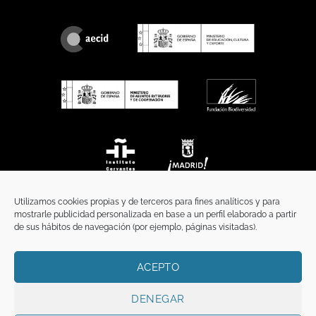
Utilizamos cookies propias y de terceros para fines analíticos y para
mostrarle publicidad personalizada en base a un perfil elaborado a partir
de sus hábitos de navegación (por ejemplo, páginas visitadas).
ACEPTO
INICIO
COMUNICACIÓN
CONTACTO
AVISO LEGAL
POLÍTICA DE PRIVACIDAD
POLÍTICA DE COOKIES
TÉRMINOS Y CONDICIONES
DENEGAR
Copyright 2026 ©
Funci
FUNCI es titular de los derechos de propiedad