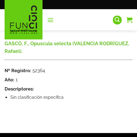
Saltar
al
contenido
GASCÓ, F., Opuscula selecta (VALENCIA RODRÍGUEZ,
Rafael).
Nº Registro:
52364
Año:
1
Descriptores:
Sin clasificación específica