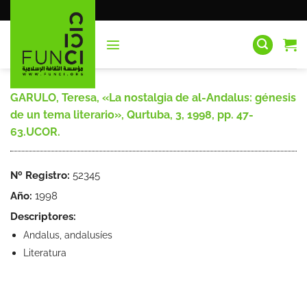
Saltar
al
contenido
GARULO, Teresa, «La nostalgia de al-Andalus: génesis
de un tema literario», Qurtuba, 3, 1998, pp. 47-
63.UCOR.
Nº Registro:
52345
Año:
1998
Descriptores:
Andalus, andalusíes
Literatura