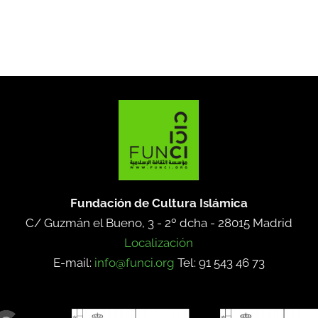
Fundación de Cultura Islámica
C/ Guzmán el Bueno, 3 - 2º dcha -
28015 Madrid
Localización
E-mail:
info@funci.org
Tel: 91 543 46 73