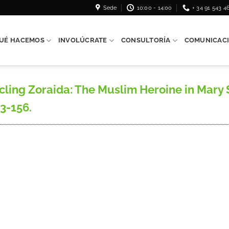
Sede
10:00 - 14:00
+ 34 91 543 4
UÉ HACEMOS
INVOLÚCRATE
CONSULTORÍA
COMUNICAC
ling Zoraida: The Muslim Heroine in Mary S
3-156.