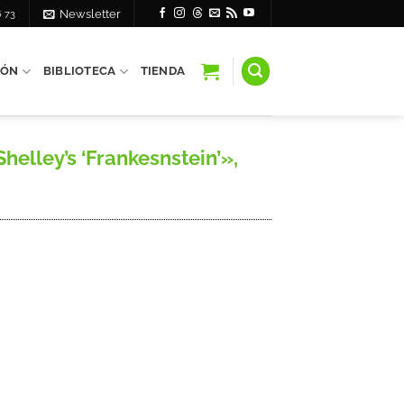
6 73
Newsletter
IÓN
BIBLIOTECA
TIENDA
helley’s ‘Frankesnstein’»,