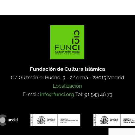
Fundación de Cultura Islámica
C/ Guzmán el Bueno, 3 - 2º dcha -
28015 Madrid
Localización
E-mail:
info@funci.org
Tel: 91 543 46 73