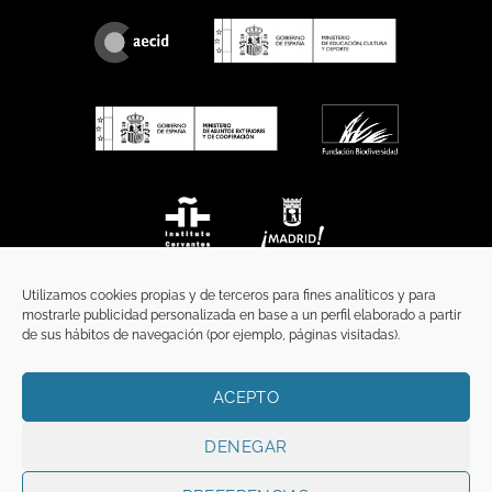
Utilizamos cookies propias y de terceros para fines analíticos y para
mostrarle publicidad personalizada en base a un perfil elaborado a partir
de sus hábitos de navegación (por ejemplo, páginas visitadas).
ACEPTO
INICIO
COMUNICACIÓN
CONTACTO
AVISO LEGAL
POLÍTICA DE PRIVACIDAD
POLÍTICA DE COOKIES
TÉRMINOS Y CONDICIONES
DENEGAR
Copyright 2026 ©
Funci
FUNCI es titular de los derechos de propiedad