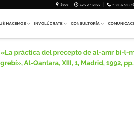
Sede
10:00 - 14:00
+ 34 91 543 4
UÉ HACEMOS
INVOLÚCRATE
CONSULTORÍA
COMUNICAC
a práctica del precepto de al-amr bi-l-ma
ebí», Al-Qantara, XIII, 1, Madrid, 1992, pp