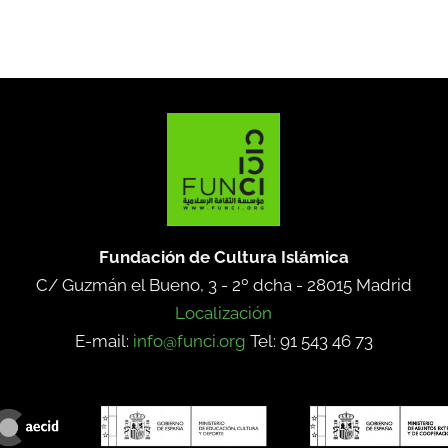
Fundación de Cultura Islámica
C/ Guzmán el Bueno, 3 - 2º dcha -
28015 Madrid
Localización
E-mail:
info@funci.org
Tel: 91 543 46 73