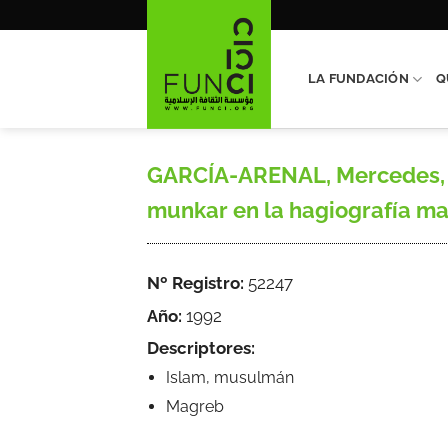
Saltar
al
contenido
LA FUNDACIÓN
Q
GARCÍA-ARENAL, Mercedes, «L
munkar en la hagiografía magr
Nº Registro:
52247
Año:
1992
Descriptores:
Islam, musulmán
Magreb