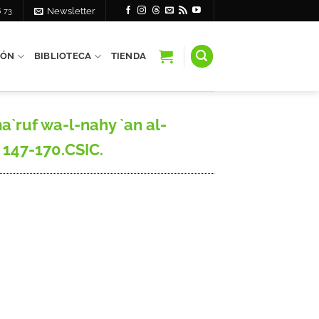
6 73
Newsletter
IÓN
BIBLIOTECA
TIENDA
`ruf wa-l-nahy `an al-
. 147-170.CSIC.