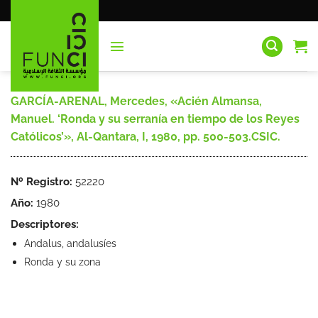
Saltar
al
contenido
GARCÍA-ARENAL, Mercedes, «Acién Almansa,
Manuel. ‘Ronda y su serranía en tiempo de los Reyes
Católicos’», Al-Qantara, I, 1980, pp. 500-503.CSIC.
Nº Registro:
52220
Año:
1980
Descriptores:
Andalus, andalusíes
Ronda y su zona