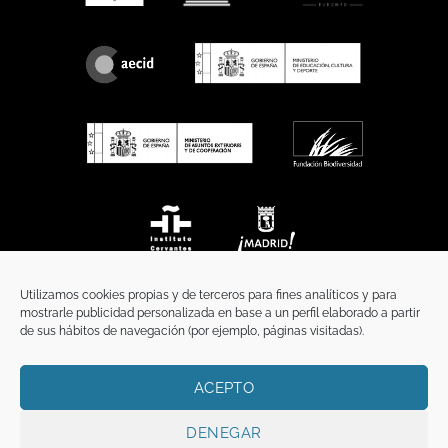
Utilizamos cookies propias y de terceros para fines analíticos y para
mostrarle publicidad personalizada en base a un perfil elaborado a partir
de sus hábitos de navegación (por ejemplo, páginas visitadas).
ACEPTO
INICIO
COMUNICACIÓN
CONTACTO
AVISO LEGAL
POLÍTICA DE PRIVACIDAD
POLÍTICA DE COOKIES
TÉRMINOS Y CONDICIONES
DENEGAR