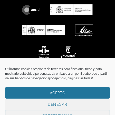
Utilizamos cookies propias y de terceros para fines analíticos y para
mostrarle publicidad personalizada en base a un perfil elaborado a partir
de sus hábitos de navegación (por ejemplo, páginas visitadas).
ACEPTO
INICIO
COMUNICACIÓN
CONTACTO
AVISO LEGAL
POLÍTICA DE PRIVACIDAD
POLÍTICA DE COOKIES
TÉRMINOS Y CONDICIONES
DENEGAR
Copyright 2026 ©
Funci
FUNCI es titular de los derechos de propiedad