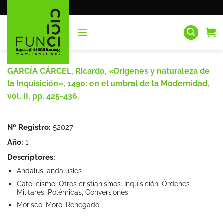
Saltar
al
contenido
GARCÍA CÁRCEL, Ricardo, «Orígenes y naturaleza de
la Inquisición», 1490: en el umbral de la Modernidad,
vol. II, pp. 425-436.
Nº Registro:
52027
Año:
1
Descriptores:
Andalus, andalusíes
Catolicismo. Otros cristianismos. Inquisición. Órdenes
Militares. Polémicas, Conversiones
Morisco. Moro. Renegado