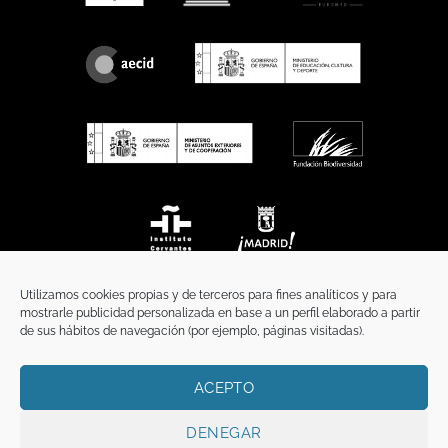
Utilizamos cookies propias y de terceros para fines analíticos y para
mostrarle publicidad personalizada en base a un perfil elaborado a partir
de sus hábitos de navegación (por ejemplo, páginas visitadas).
ACEPTO
INICIO
COMUNICACIÓN
CONTACTO
AVISO LEGAL
POLÍTICA DE PRIVACIDAD
POLÍTICA DE COOKIES
TÉRMINOS Y CONDICIONES
DENEGAR