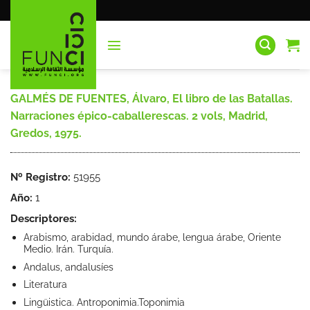
Saltar
al
contenido
GALMÉS DE FUENTES, Álvaro, El libro de las Batallas.
Narraciones épico-caballerescas. 2 vols, Madrid,
Gredos, 1975.
Nº Registro:
51955
Año:
1
Descriptores:
Arabismo, arabidad, mundo árabe, lengua árabe, Oriente
Medio. Irán. Turquía.
Andalus, andalusíes
Literatura
Lingüistica. Antroponimia.Toponimia