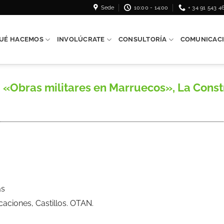
Sede
10:00 - 14:00
+ 34 91 543 4
UÉ HACEMOS
INVOLÚCRATE
CONSULTORÍA
COMUNICAC
Obras militares en Marruecos», La Constr
as
ficaciones, Castillos. OTAN.