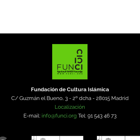
Fundación de Cultura Islámica
C/ Guzmán el Bueno, 3 - 2º dcha -
28015 Madrid
Localización
E-mail:
info@funci.org
Tel: 91 543 46 73