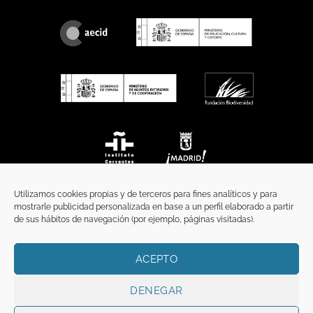
Utilizamos cookies propias y de terceros para fines analíticos y para
mostrarle publicidad personalizada en base a un perfil elaborado a partir
de sus hábitos de navegación (por ejemplo, páginas visitadas).
ACEPTO
INICIO
COMUNICACIÓN
CONTACTO
AVISO LEGAL
POLÍTICA DE PRIVACIDAD
POLÍTICA DE COOKIES
TÉRMINOS Y CONDICIONES
DENEGAR
Copyright 2026 ©
Funci
FUNCI es titular de los derechos de propiedad