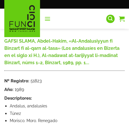
Saltar
al
contenido
GAFSI SLAMA, Abdel-Hakim, «Al-Andalusiyyun fi
Binzart fi al-qarn al-tasa» (Los andalusíes en Bizerta
en el siglo xi H.), Al-nadawat at-tarijiyyat li-madinat
Binzart, núms 1-2, Binzart, 1989, pp. 1...
Nº Registro:
51823
Año:
1989
Descriptores:
Andalus, andalusíes
Túnez
Morisco. Moro. Renegado