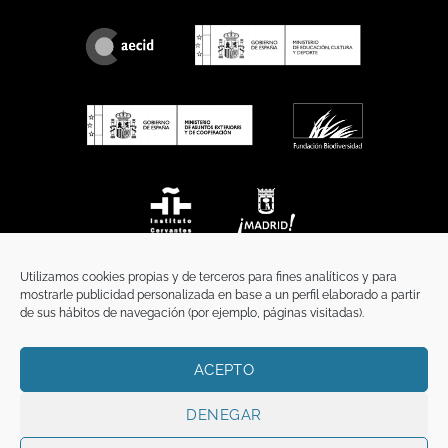
Utilizamos cookies propias y de terceros para fines analíticos y para
mostrarle publicidad personalizada en base a un perfil elaborado a partir
de sus hábitos de navegación (por ejemplo, páginas visitadas).
ACEPTO
INICIO
COMUNICACIÓN
CONTACTO
AVISO LEGAL
POLÍTICA DE PRIVACIDAD
POLÍTICA DE COOKIES
TÉRMINOS Y CONDICIONES
DENEGAR
Copyright 2026 ©
Funci
FUNCI es titular de los derechos de propiedad