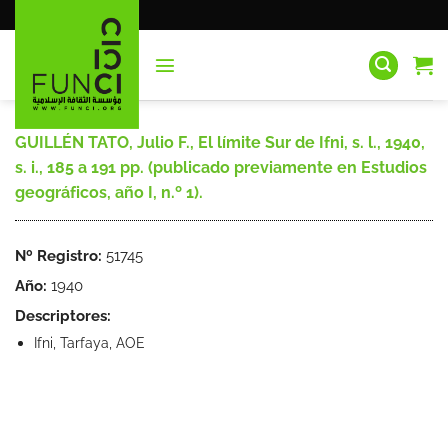
Saltar
al
contenido
GUILLÉN TATO, Julio F., El límite Sur de Ifni, s. l., 1940,
s. i., 185 a 191 pp. (publicado previamente en Estudios
geográficos, año I, n.º 1).
Nº Registro:
51745
Año:
1940
Descriptores:
Ifni, Tarfaya, AOE