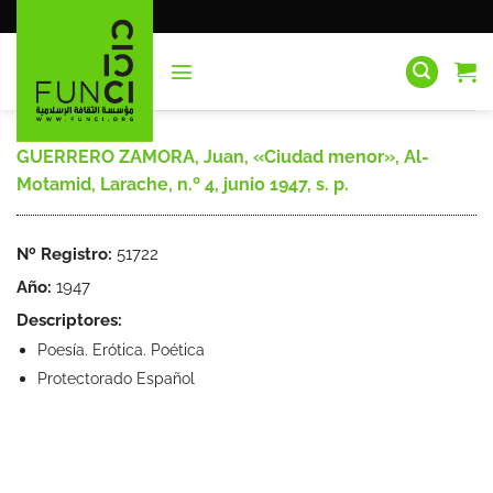
Saltar
al
contenido
GUERRERO ZAMORA, Juan, «Ciudad menor», Al-
Motamid, Larache, n.º 4, junio 1947, s. p.
Nº Registro:
51722
Año:
1947
Descriptores:
Poesía. Erótica. Poética
Protectorado Español