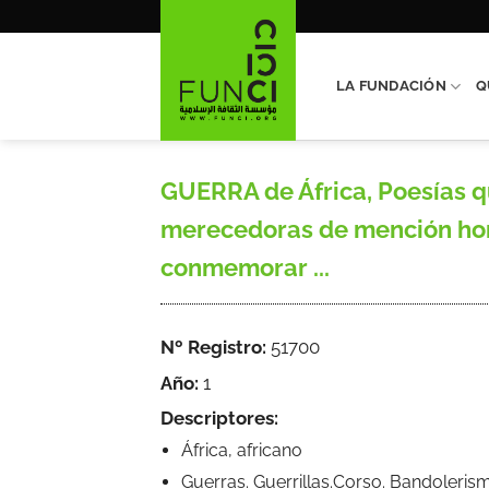
Saltar
al
contenido
LA FUNDACIÓN
Q
GUERRA de África, Poesías q
merecedoras de mención hono
conmemorar ...
Nº Registro:
51700
Año:
1
Descriptores:
África, africano
Guerras. Guerrillas.Corso. Bandoleris