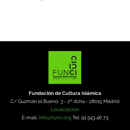
Fundación de Cultura Islámica
C/ Guzmán el Bueno, 3 - 2º dcha -
28015 Madrid
Localización
E-mail:
info@funci.org
Tel: 91 543 46 73