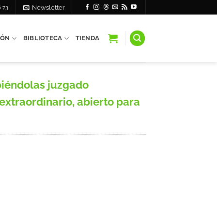
6 73
Newsletter
IÓN
BIBLIOTECA
TIENDA
biéndolas juzgado
xtraordinario, abierto para