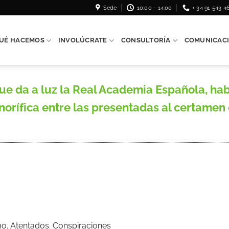
Sede
10:00 - 14:00
+ 34 91 543 4
UÉ HACEMOS
INVOLÚCRATE
CONSULTORÍA
COMUNICAC
ue da a luz la Real Academia Española, ha
rífica entre las presentadas al certamen e
mo. Atentados. Conspiraciones