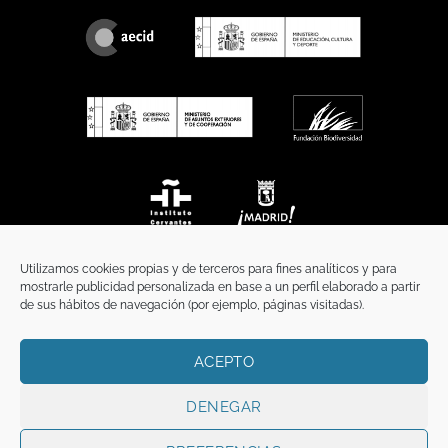
Utilizamos cookies propias y de terceros para fines analíticos y para
mostrarle publicidad personalizada en base a un perfil elaborado a partir
de sus hábitos de navegación (por ejemplo, páginas visitadas).
ACEPTO
INICIO
COMUNICACIÓN
CONTACTO
AVISO LEGAL
POLÍTICA DE PRIVACIDAD
POLÍTICA DE COOKIES
TÉRMINOS Y CONDICIONES
DENEGAR
Copyright 2026 ©
Funci
FUNCI es titular de los derechos de propiedad
intelectual e industrial de este sitio web, y es también titular o tiene la