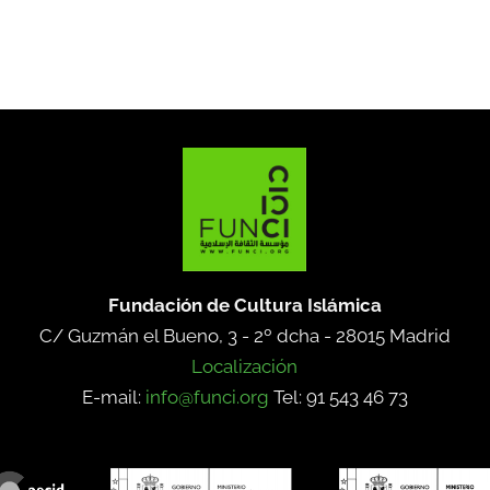
Fundación de Cultura Islámica
C/ Guzmán el Bueno, 3 - 2º dcha -
28015 Madrid
Localización
E-mail:
info@funci.org
Tel: 91 543 46 73