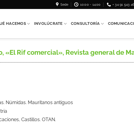
Sede
10:00 - 14:00
+ 34 91 543 4
UÉ HACEMOS
INVOLÚCRATE
CONSULTORÍA
COMUNICAC
El Rif comercial», Revista general de Mari
ilas. Númidas. Mauritanos antiguos
tria
ficaciones, Castillos. OTAN.