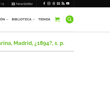
6 73
Newsletter
IÓN
BIBLIOTECA
TIENDA
na, Madrid, ¿1894?, s. p.