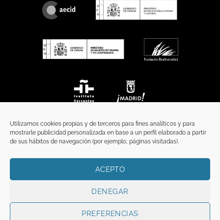
Utilizamos cookies propias y de terceros para fines analíticos y para
mostrarle publicidad personalizada en base a un perfil elaborado a partir
de sus hábitos de navegación (por ejemplo, páginas visitadas).
ACEPTO
INICIO
COMUNICACIÓN
CONTACTO
AVISO LEGAL
POLÍTICA DE PRIVACIDAD
POLÍTICA DE COOKIES
TÉRMINOS Y CONDICIONES
DENEGAR
Copyright 2026 ©
Funci
FUNCI es titular de los derechos de propiedad
intelectual e industrial de este sitio web, y es también titular o tiene la
PREFERENCIAS