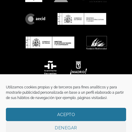
Utilizamos cookies propias y de terceros para fines analíticos y para
mostrarle publicidad personalizada en base a un perfil elaborado a partir
de sus hábitos de navegación (por ejemplo, páginas visitadas).
ACEPTO
INICIO
COMUNICACIÓN
CONTACTO
AVISO LEGAL
POLÍTICA DE PRIVACIDAD
POLÍTICA DE COOKIES
TÉRMINOS Y CONDICIONES
DENEGAR