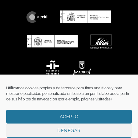
Utilizamos cookies propias y de terceros para fines analíticos y para
mostrarle publicidad personalizada en base a un perfil elaborado a partir
de sus hábitos de navegación (por ejemplo, páginas visitadas).
ACEPTO
INICIO
COMUNICACIÓN
CONTACTO
AVISO LEGAL
POLÍTICA DE PRIVACIDAD
POLÍTICA DE COOKIES
TÉRMINOS Y CONDICIONES
DENEGAR
Copyright 2026 ©
Funci
FUNCI es titular de los derechos de propiedad