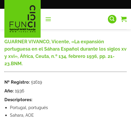
Saltar
al
contenido
GUARNER VIVANCO, Vicente, «La expansión
portuguesa en el Sáhara Español durante los siglos xv
y xvi», África, Ceuta, n.º 134, febrero 1936, pp. 21-
23.BNM.
Nº Registro:
51619
Año:
1936
Descriptores:
Portugal, portugués
Sahara, AOE