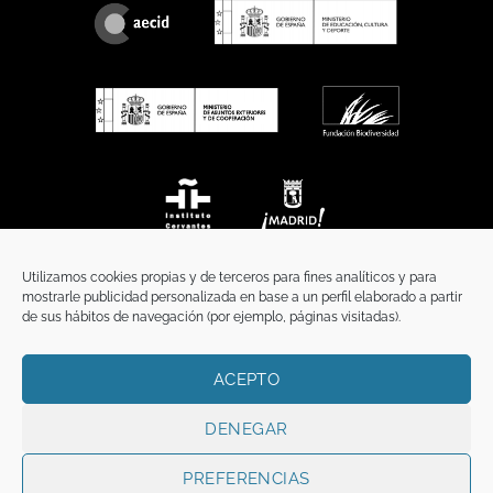
Utilizamos cookies propias y de terceros para fines analíticos y para
mostrarle publicidad personalizada en base a un perfil elaborado a partir
de sus hábitos de navegación (por ejemplo, páginas visitadas).
ACEPTO
INICIO
COMUNICACIÓN
CONTACTO
AVISO LEGAL
POLÍTICA DE PRIVACIDAD
POLÍTICA DE COOKIES
TÉRMINOS Y CONDICIONES
DENEGAR
Copyright 2026 ©
Funci
FUNCI es titular de los derechos de propiedad
intelectual e industrial de este sitio web, y es también titular o tiene la
PREFERENCIAS