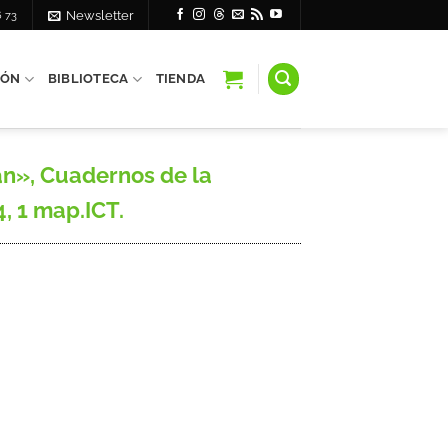
6 73
Newsletter
IÓN
BIBLIOTECA
TIENDA
án», Cuadernos de la
4, 1 map.ICT.