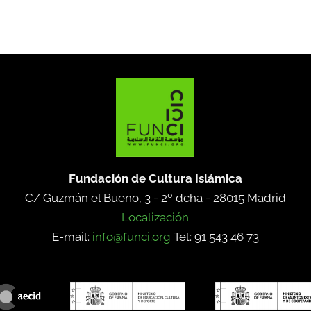
Fundación de Cultura Islámica
C/ Guzmán el Bueno, 3 - 2º dcha -
28015 Madrid
Localización
E-mail:
info@funci.org
Tel: 91 543 46 73