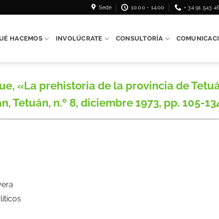
Sede
10:00 - 14:00
+ 34 91 543 4
UÉ HACEMOS
INVOLÚCRATE
CONSULTORÍA
COMUNICAC
 «La prehistoria de la provincia de Tetu
, Tetuán, n.º 8, diciembre 1973, pp. 105-13
yera
líticos