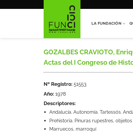
Saltar
al
contenido
LA FUNDACIÓN
Q
GOZALBES CRAVIOTO, Enrique,
Actas del I Congreso de Histo
Nº Registro:
51553
Año:
1978
Descriptores:
Andalucía. Autonomía. Tartessós. An
Prehistoria. Pinuras rupestres, objetos 
Marruecos, marroquí