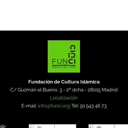
Fundación de Cultura Islámica
C/ Guzmán el Bueno, 3 - 2º dcha -
28015 Madrid
Localización
E-mail:
info@funci.org
Tel: 91 543 46 73