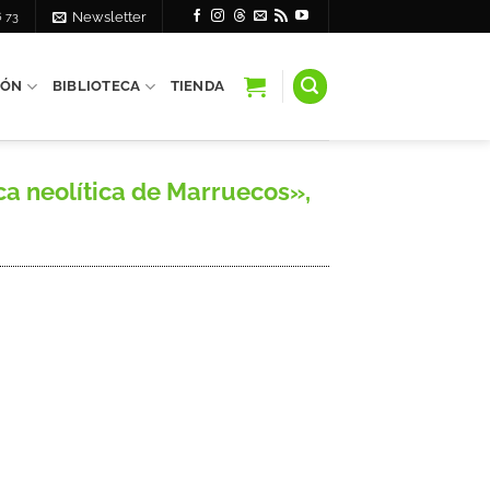
6 73
Newsletter
IÓN
BIBLIOTECA
TIENDA
a neolítica de Marruecos»,