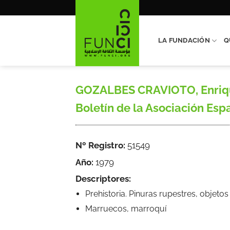
Saltar
al
contenido
LA FUNDACIÓN
Q
GOZALBES CRAVIOTO, Enrique
Boletín de la Asociación Espa
Nº Registro:
51549
Año:
1979
Descriptores:
Prehistoria. Pinuras rupestres, objetos 
Marruecos, marroquí