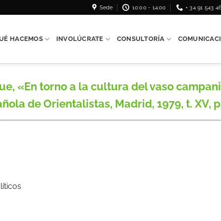
Sede
10:00 - 14:00
+ 34 91 543 4
UÉ HACEMOS
INVOLÚCRATE
CONSULTORÍA
COMUNICAC
, «En torno a la cultura del vaso campan
ñola de Orientalistas, Madrid, 1979, t. XV,
líticos