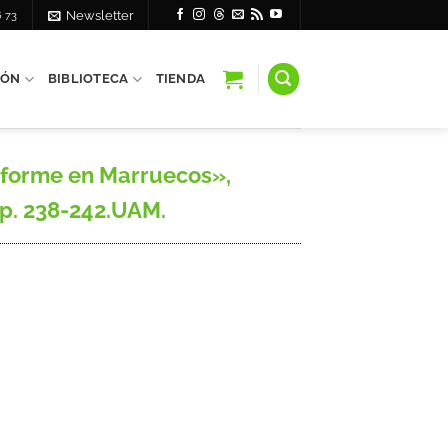
6 73
Newsletter
IÓN
BIBLIOTECA
TIENDA
iforme en Marruecos»,
 pp. 238-242.UAM.