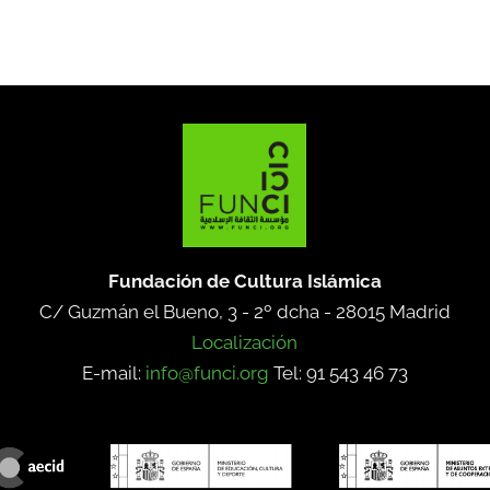
Fundación de Cultura Islámica
C/ Guzmán el Bueno, 3 - 2º dcha -
28015 Madrid
Localización
E-mail:
info@funci.org
Tel: 91 543 46 73