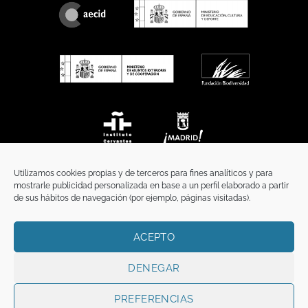
Utilizamos cookies propias y de terceros para fines analíticos y para
mostrarle publicidad personalizada en base a un perfil elaborado a partir
de sus hábitos de navegación (por ejemplo, páginas visitadas).
ACEPTO
INICIO
COMUNICACIÓN
CONTACTO
AVISO LEGAL
POLÍTICA DE PRIVACIDAD
POLÍTICA DE COOKIES
TÉRMINOS Y CONDICIONES
DENEGAR
Copyright 2026 ©
Funci
FUNCI es titular de los derechos de propiedad
intelectual e industrial de este sitio web, y es también titular o tiene la
PREFERENCIAS