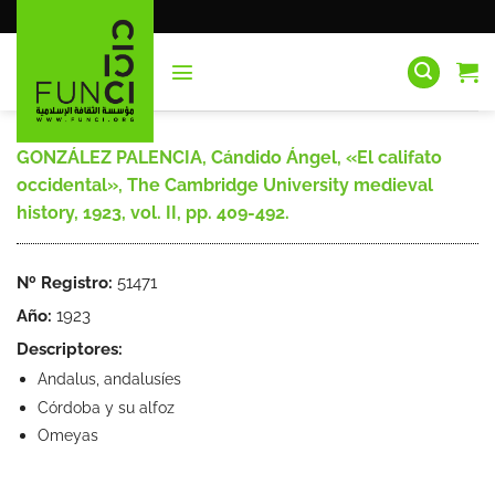
Saltar
al
contenido
GONZÁLEZ PALENCIA, Cándido Ángel, «El califato
occidental», The Cambridge University medieval
history, 1923, vol. II, pp. 409-492.
Nº Registro:
51471
Año:
1923
Descriptores:
Andalus, andalusíes
Córdoba y su alfoz
Omeyas