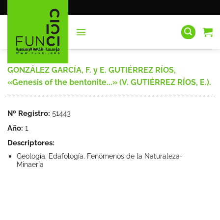
Saltar
al
contenido
GONZÁLEZ GARCÍA, F. y E. GUTIÉRREZ RÍOS,
«Genesis of the bentonite...» (V. GUTIÉRREZ RÍOS, E.).
Nº Registro:
51443
Año:
1
Descriptores:
Geología. Edafología. Fenómenos de la Naturaleza-
Minaería