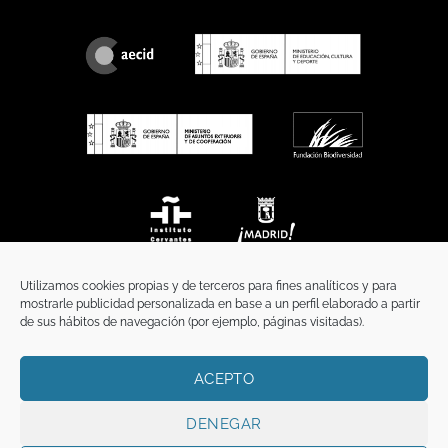
Utilizamos cookies propias y de terceros para fines analíticos y para
mostrarle publicidad personalizada en base a un perfil elaborado a partir
de sus hábitos de navegación (por ejemplo, páginas visitadas).
ACEPTO
INICIO
COMUNICACIÓN
CONTACTO
AVISO LEGAL
POLÍTICA DE PRIVACIDAD
POLÍTICA DE COOKIES
TÉRMINOS Y CONDICIONES
DENEGAR
Copyright 2026 ©
Funci
FUNCI es titular de los derechos de propiedad