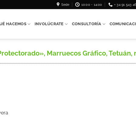
Sede
10:00 - 14:00
+ 34 91 543 4
UÉ HACEMOS
INVOLÚCRATE
CONSULTORÍA
COMUNICAC
otectorado», Marruecos Gráfico, Tetuán, n.º
yera