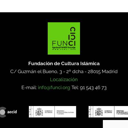
Fundación de Cultura Islámica
C/ Guzmán el Bueno, 3 - 2º dcha -
28015 Madrid
Localización
E-mail:
info@funci.org
Tel: 91 543 46 73