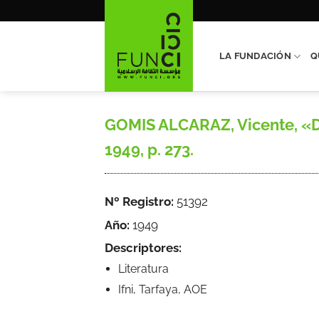
Saltar
al
contenido
LA FUNDACIÓN
Q
GOMIS ALCARAZ, Vicente, «De 
1949, p. 273.
Nº Registro:
51392
Año:
1949
Descriptores:
Literatura
Ifni, Tarfaya, AOE