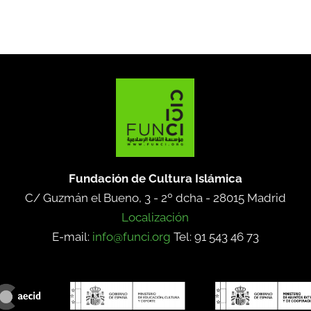
Fundación de Cultura Islámica
C/ Guzmán el Bueno, 3 - 2º dcha -
28015 Madrid
Localización
E-mail:
info@funci.org
Tel: 91 543 46 73