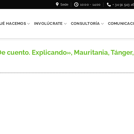
Sede
10:00 - 14:00
+ 34 91 543 4
UÉ HACEMOS
INVOLÚCRATE
CONSULTORÍA
COMUNICAC
cuento. Explicando», Mauritania, Tánger, 