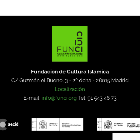
Fundación de Cultura Islámica
C/ Guzmán el Bueno, 3 - 2º dcha -
28015 Madrid
Localización
E-mail:
info@funci.org
Tel: 91 543 46 73