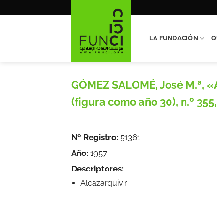
Saltar
al
contenido
LA FUNDACIÓN
Q
GÓMEZ SALOMÉ, José M.ª, «Alc
(figura como año 30), n.º 355,
Nº Registro:
51361
Año:
1957
Descriptores:
Alcazarquivir