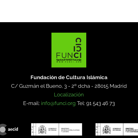
Fundación de Cultura Islámica
C/ Guzmán el Bueno, 3 - 2º dcha -
28015 Madrid
Localización
E-mail:
info@funci.org
Tel: 91 543 46 73