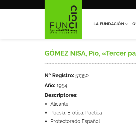
Saltar
al
contenido
LA FUNDACIÓN
Q
GÓMEZ NISA, Pío, «Tercer par
Nº Registro:
51350
Año:
1954
Descriptores:
Alicante
Poesía. Erótica. Poética
Protectorado Español