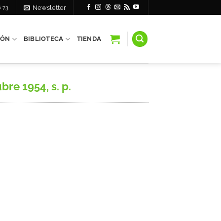
6 73
Newsletter
IÓN
BIBLIOTECA
TIENDA
re 1954, s. p.