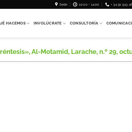
Sede
10:00 - 14:00
+ 34 91 543 4
UÉ HACEMOS
INVOLÚCRATE
CONSULTORÍA
COMUNICAC
éntesis», Al-Motamid, Larache, n.º 29, octub