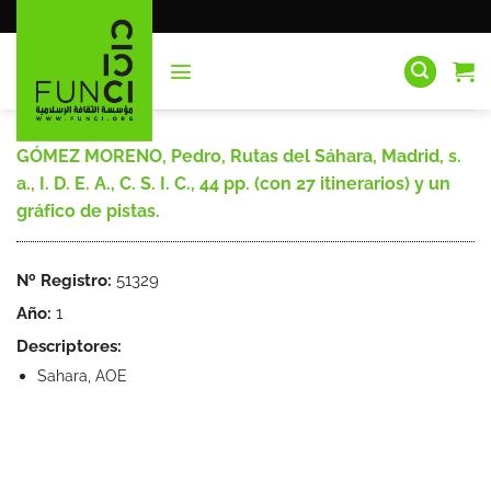
Saltar
al
contenido
GÓMEZ MORENO, Pedro, Rutas del Sáhara, Madrid, s.
a., I. D. E. A., C. S. I. C., 44 pp. (con 27 itinerarios) y un
gráfico de pistas.
Nº Registro:
51329
Año:
1
Descriptores:
Sahara, AOE