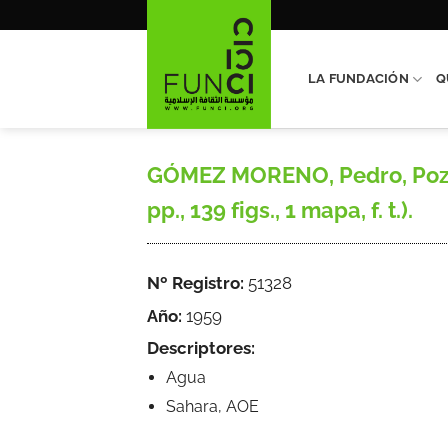
Saltar
al
contenido
LA FUNDACIÓN
Q
GÓMEZ MORENO, Pedro, Pozos d
pp., 139 figs., 1 mapa, f. t.).
Nº Registro:
51328
Año:
1959
Descriptores:
Agua
Sahara, AOE