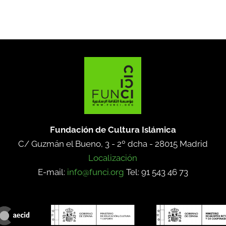
Fundación de Cultura Islámica
C/ Guzmán el Bueno, 3 - 2º dcha -
28015 Madrid
Localización
E-mail:
info@funci.org
Tel: 91 543 46 73