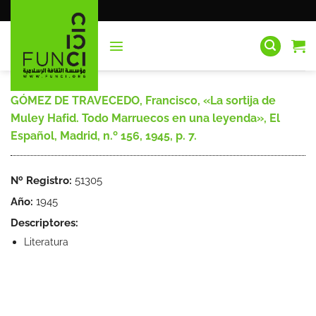
Saltar
al
contenido
GÓMEZ DE TRAVECEDO, Francisco, «La sortija de
Muley Hafid. Todo Marruecos en una leyenda», El
Español, Madrid, n.º 156, 1945, p. 7.
Nº Registro:
51305
Año:
1945
Descriptores:
Literatura