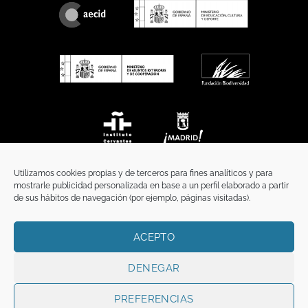
Utilizamos cookies propias y de terceros para fines analíticos y para
mostrarle publicidad personalizada en base a un perfil elaborado a partir
de sus hábitos de navegación (por ejemplo, páginas visitadas).
ACEPTO
INICIO
COMUNICACIÓN
CONTACTO
AVISO LEGAL
POLÍTICA DE PRIVACIDAD
POLÍTICA DE COOKIES
TÉRMINOS Y CONDICIONES
DENEGAR
Copyright 2026 ©
Funci
FUNCI es titular de los derechos de propiedad
intelectual e industrial de este sitio web, y es también titular o tiene la
PREFERENCIAS