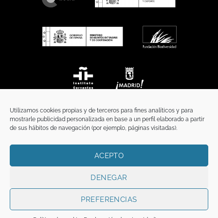
Utilizamos cookies propias y de terceros para fines analíticos y para
mostrarle publicidad personalizada en base a un perfil elaborado a partir
de sus hábitos de navegación (por ejemplo, páginas visitadas).
ACEPTO
INICIO
COMUNICACIÓN
CONTACTO
AVISO LEGAL
POLÍTICA DE PRIVACIDAD
POLÍTICA DE COOKIES
TÉRMINOS Y CONDICIONES
DENEGAR
Copyright 2026 ©
Funci
FUNCI es titular de los derechos de propiedad
intelectual e industrial de este sitio web, y es también titular o tiene la
PREFERENCIAS
correspondiente licencia sobre los derechos de propiedad intelectual,
industrial y de imagen sobre los contenidos disponibles a través del mismo.