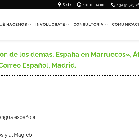
Sede
10:00 - 14:00
+ 34 91 543 4
UÉ HACEMOS
INVOLÚCRATE
CONSULTORÍA
COMUNICAC
ón de los demás. España en Marruecos», Áf
l Correo Español, Madrid.
Lengua española
os y al Magreb