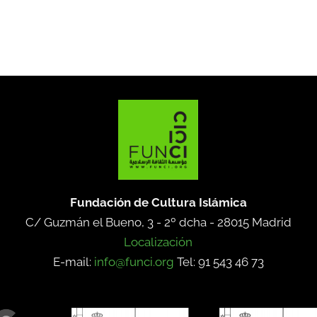
Fundación de Cultura Islámica
C/ Guzmán el Bueno, 3 - 2º dcha -
28015 Madrid
Localización
E-mail:
info@funci.org
Tel: 91 543 46 73