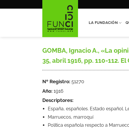
Saltar
al
contenido
LA FUNDACIÓN
Q
GOMBA, Ignacio A., «La opini
35, abril 1916, pp. 110-112. E
Nº Registro:
51270
Año:
1916
Descriptores:
España, españoles. Estado español. 
Marruecos, marroquí
Política española respecto a Marruec